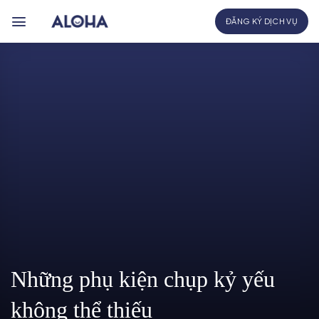
Bỏ
ĐĂNG KÝ DỊCH VỤ
qua
nội
dung
Những phụ kiện chụp kỷ yếu
không thể thiếu