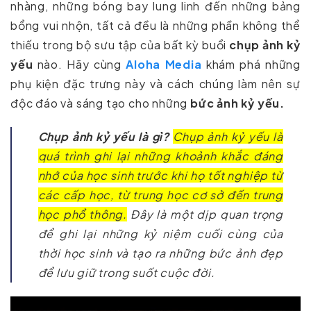
nhàng, những bóng bay lung linh đến những bảng
bổng vui nhộn, tất cả đều là những phần không thể
thiếu trong bộ sưu tập của bất kỳ buổi
chụp ảnh kỷ
yếu
nào. Hãy cùng
Aloha Media
khám phá những
phụ kiện đặc trưng này và cách chúng làm nên sự
độc đáo và sáng tạo cho những
bức ảnh kỷ yếu.
Chụp ảnh kỷ yếu là gì?
Chụp ảnh kỷ yếu là
quá trình ghi lại những khoảnh khắc đáng
nhớ của học sinh trước khi họ tốt nghiệp từ
các cấp học, từ trung học cơ sở đến trung
học phổ thông.
Đây là một dịp quan trọng
để ghi lại những kỷ niệm cuối cùng của
thời học sinh và tạo ra những bức ảnh đẹp
để lưu giữ trong suốt cuộc đời.