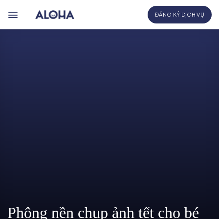
Bỏ
ĐĂNG KÝ DỊCH VỤ
qua
nội
dung
Phông nền chụp ảnh tết cho bé