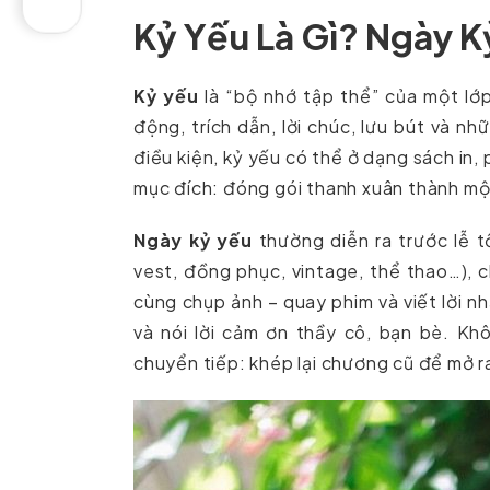
Kỷ Yếu Là Gì? Ngày K
Kỷ yếu
là “bộ nhớ tập thể” của một lớ
động, trích dẫn, lời chúc, lưu bút và n
điều kiện, kỷ yếu có thể ở dạng sách in
mục đích: đóng gói thanh xuân thành một
Ngày kỷ yếu
thường diễn ra trước lễ t
vest, đồng phục, vintage, thể thao…), c
cùng chụp ảnh – quay phim và viết lời n
và nói lời cảm ơn thầy cô, bạn bè. Khô
chuyển tiếp: khép lại chương cũ để mở r