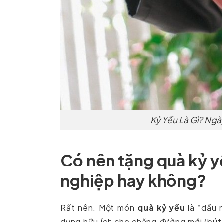
Kỷ Yếu Là Gì? Ngày
Có nên tặng quà kỷ y
nghiệp hay không?
Rất nên. Một món
quà kỷ yếu
là “dấu 
dụng hữu ích cho chặng đường mới (bút k