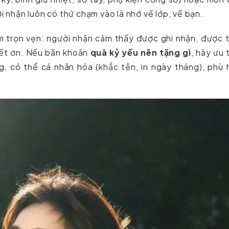
ời nhận luôn có thứ chạm vào là nhớ về lớp, về bạn.
êm trọn vẹn: người nhận cảm thấy được ghi nhận, được 
biết ơn. Nếu băn khoăn
quà kỷ yếu nên tặng gì
, hãy ưu 
ụng, có thể cá nhân hóa (khắc tên, in ngày tháng), phù