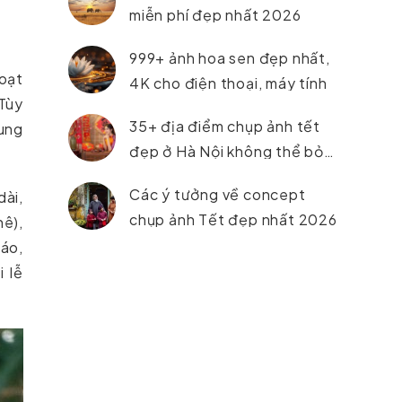
miễn phí đẹp nhất 2026
999+ ảnh hoa sen đẹp nhất,
hoạt
4K cho điện thoại, máy tính
 Tùy
35+ địa điểm chụp ảnh tết
hung
đẹp ở Hà Nội không thể bỏ
lỡ trong năm 2026
Các ý tưởng về concept
dài,
chụp ảnh Tết đẹp nhất 2026
hê),
 áo,
i lễ