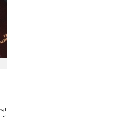
 vật
 quà