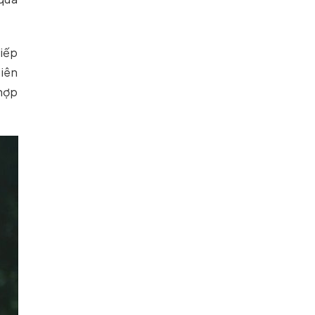
tiếp
tiên
 hợp