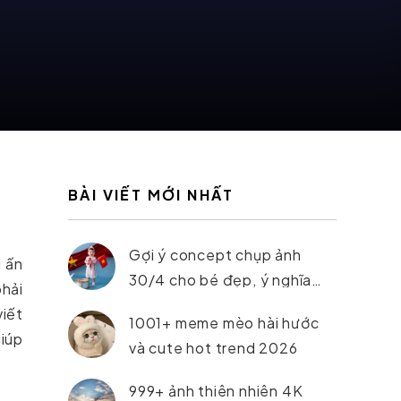
BÀI VIẾT MỚI NHẤT
Gợi ý concept chụp ảnh
u ấn
30/4 cho bé đẹp, ý nghĩa
phải
nhất 2026
viết
1001+ meme mèo hài hước
giúp
và cute hot trend 2026
999+ ảnh thiên nhiên 4K