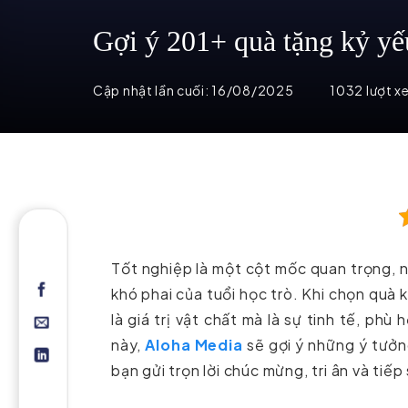
Gợi ý 201+ quà tặng kỷ yế
Cập nhật lần cuối:
16/08/2025
1032 lượt x
Tốt nghiệp là một cột mốc quan trọng, n
khó phai của tuổi học trò. Khi chọn quà
là giá trị vật chất mà là sự tinh tế, phù
này,
Aloha Media
sẽ gợi ý những ý tưởng
bạn gửi trọn lời chúc mừng, tri ân và tiếp