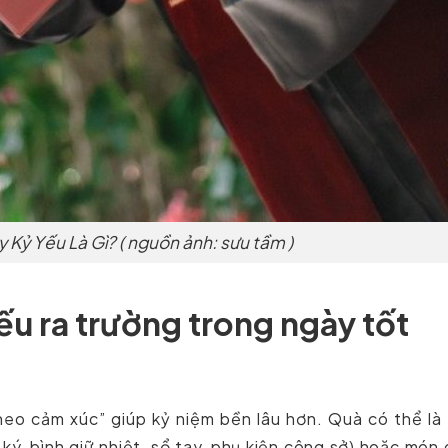
 Kỷ Yếu Là Gì? ( nguồn ảnh: sưu tầm )
ếu ra trường trong ngày tốt
neo cảm xúc” giúp kỷ niệm bền lâu hơn. Quà có thể là
ý, bình giữ nhiệt, sổ tay, phụ kiện công sở) hoặc món