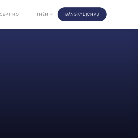
CEPT HOT
THÊM
ĐĂNG KÝ DỊCH VỤ