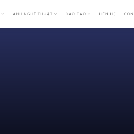
U
ẢNH NGHỆ THUẬT
ĐÀO TẠO
LIÊN HỆ
CON