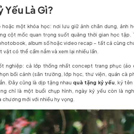
ỷ Yếu Là Gì?
p hoặc một khóa học: nơi lưu giữ ảnh chân dung, ảnh 
hững cột mốc quan trọng suốt quãng thời gian học tập.
, photobook, album số hoặc video recap – tất cả cùng c
 vật có thể cầm nắm và xem lại nhiều lần.
ốt nghiệp: cả lớp thống nhất concept trang phục (áo 
họn bối cảnh (sân trường, lớp học, thư viện, quán cà p
hắn. Đây cũng là dịp tặng nhau
quà tặng kỷ yếu
, ký tên
ng chỉ là một buổi chụp hình, ngày kỷ yếu còn là ngh
a chương mới với nhiều hy vọng.