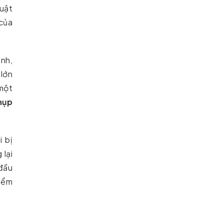
uật
 của
ảnh,
lớn
một
hụp
 bị
 lại
 đầu
iểm