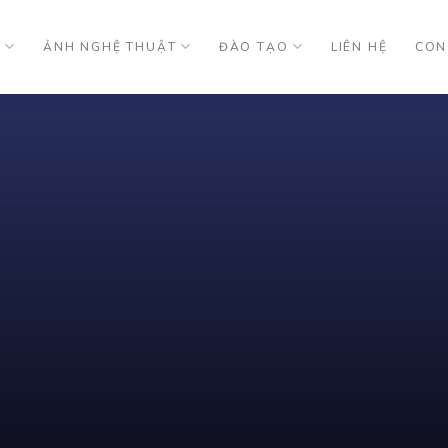
U
ẢNH NGHỆ THUẬT
ĐÀO TẠO
LIÊN HỆ
CON