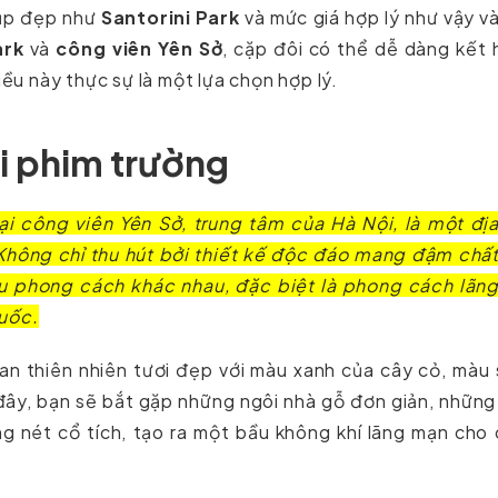
hụp đẹp như
Santorini Park
và mức giá hợp lý như vậy v
ark
và
công viên Yên Sở
, cặp đôi có thể dễ dàng kết
iều này thực sự là một lựa chọn hợp lý.
ni phim trường
ại công viên Yên Sở, trung tâm của Hà Nội, là một đị
Không chỉ thu hút bởi thiết kế độc đáo mang đậm chấ
ều phong cách khác nhau, đặc biệt là phong cách lãn
uốc.
n thiên nhiên tươi đẹp với màu xanh của cây cỏ, màu 
 đây, bạn sẽ bắt gặp những ngôi nhà gỗ đơn giản, những
g nét cổ tích, tạo ra một bầu không khí lãng mạn cho