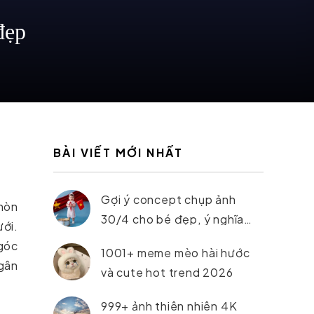
đẹp
BÀI VIẾT MỚI NHẤT
Gợi ý concept chụp ảnh
 hòn
30/4 cho bé đẹp, ý nghĩa
ưới.
nhất 2026
 góc
1001+ meme mèo hài hước
ngân
và cute hot trend 2026
999+ ảnh thiên nhiên 4K