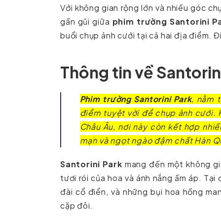
Với không gian rộng lớn và nhiều góc c
gần gũi giữa
phim trường Santorini P
buổi chụp ảnh cưới tại cả hai địa điểm. Đ
Thông tin về Santori
Phim trường Santorini Park
, nằm t
điểm tuyệt vời để chụp ảnh cưới. 
Châu Âu, nơi này còn kết hợp nhi
mạn và ngọt ngào đậm chất Hàn Q
Santorini Park
mang đến một không gia
tươi rói của hoa và ánh nắng ấm áp. Tại
đài cổ điển, và những bụi hoa hồng man
cặp đôi.