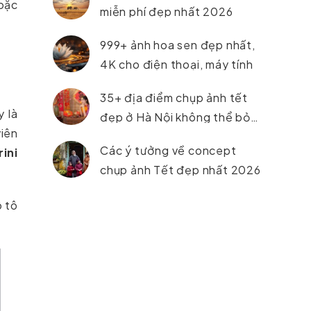
oặc
miễn phí đẹp nhất 2026
999+ ảnh hoa sen đẹp nhất,
4K cho điện thoại, máy tính
35+ địa điểm chụp ảnh tết
 là
đẹp ở Hà Nội không thể bỏ
viên
lỡ trong năm 2026
Các ý tưởng về concept
ini
chụp ảnh Tết đẹp nhất 2026
ô tô