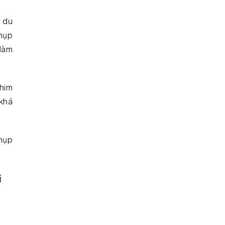
o du
chụp
 làm
phim
 khá
chụp
i