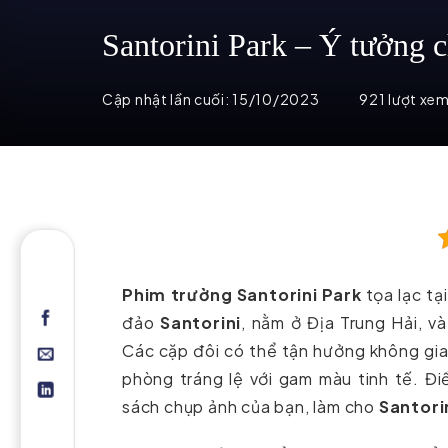
Santorini Park – Ý tưởng ch
Cập nhật lần cuối:
15/10/2023
921 lượt xe
Phim trường Santorini Park
tọa lạc tạ
đảo
Santorini
, nằm ở Địa Trung Hải, v
Các cặp đôi có thể tận hưởng không gia
phòng tráng lệ với gam màu tinh tế. Điề
sách chụp ảnh của bạn, làm cho
Santori