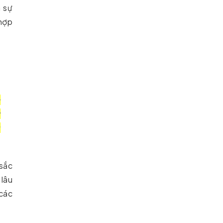
à sự
 hợp
a
t
g
sắc
 lâu
 các