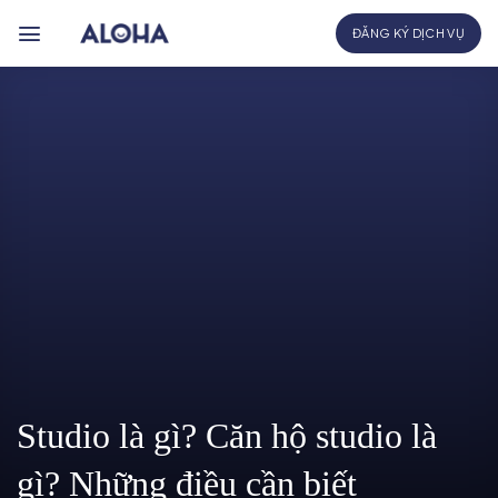
Bỏ
ĐĂNG KÝ DỊCH VỤ
qua
nội
dung
Studio là gì? Căn hộ studio là
gì? Những điều cần biết