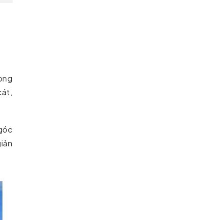
n
rong
cát,
 góc
giản