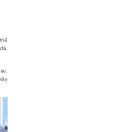
 thể
đá,
sau,
giày