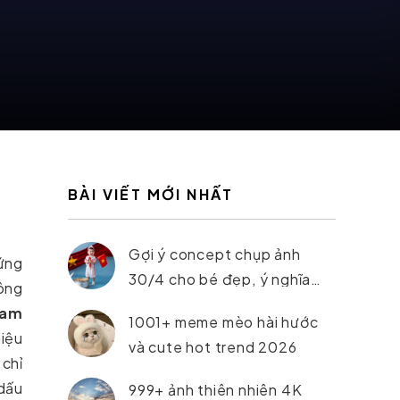
BÀI VIẾT MỚI NHẤT
Gợi ý concept chụp ảnh
hứng
30/4 cho bé đẹp, ý nghĩa
mông
nhất 2026
nam
1001+ meme mèo hài hước
hiệu
và cute hot trend 2026
 chỉ
 dấu
999+ ảnh thiên nhiên 4K