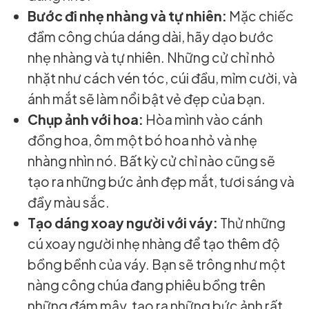
Bước đi nhẹ nhàng và tự nhiên:
Mặc chiếc
đầm công chúa dáng dài, hãy dạo bước
nhẹ nhàng và tự nhiên. Những cử chỉ nhỏ
nhặt như cách vén tóc, cúi đầu, mỉm cười, và
ánh mắt sẽ làm nổi bật vẻ đẹp của bạn.
Chụp ảnh với hoa:
Hòa mình vào cánh
đồng hoa, ôm một bó hoa nhỏ và nhẹ
nhàng nhìn nó. Bất kỳ cử chỉ nào cũng sẽ
tạo ra những bức ảnh đẹp mắt, tươi sáng và
đầy màu sắc.
Tạo dáng xoay người với váy:
Thử những
cú xoay người nhẹ nhàng để tạo thêm độ
bồng bềnh của váy. Bạn sẽ trông như một
nàng công chúa đang phiêu bồng trên
những đám mây, tạo ra những bức ảnh rất