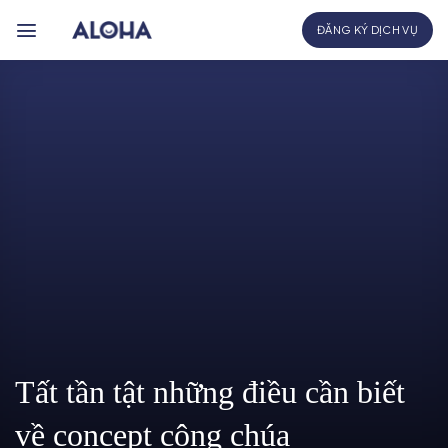
Bỏ
ĐĂNG KÝ DỊCH VỤ
qua
nội
dung
Tất tần tật những điều cần biết
về concept công chúa