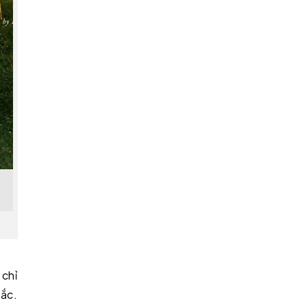
chỉ
hắc.