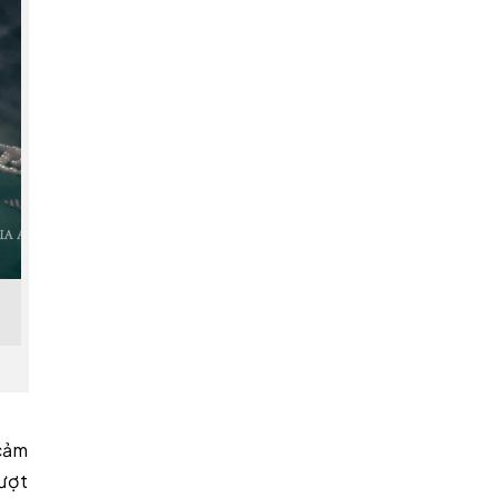
cảm
mượt