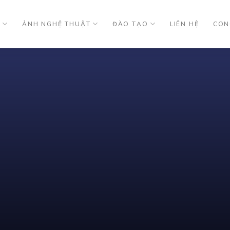
U
ẢNH NGHỆ THUẬT
ĐÀO TẠO
LIÊN HỆ
CON