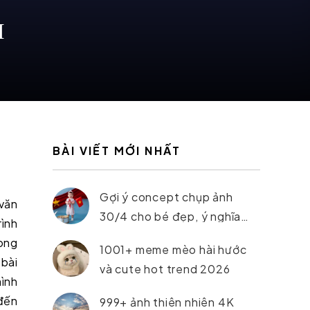
M
BÀI VIẾT MỚI NHẤT
Gợi ý concept chụp ảnh
 văn
30/4 cho bé đẹp, ý nghĩa
rình
nhất 2026
ong
1001+ meme mèo hài hước
 bài
và cute hot trend 2026
ình
đến
999+ ảnh thiên nhiên 4K