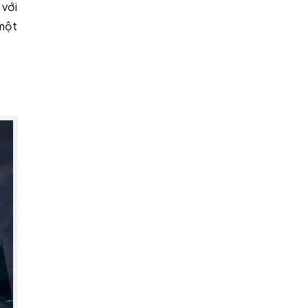
 với
một