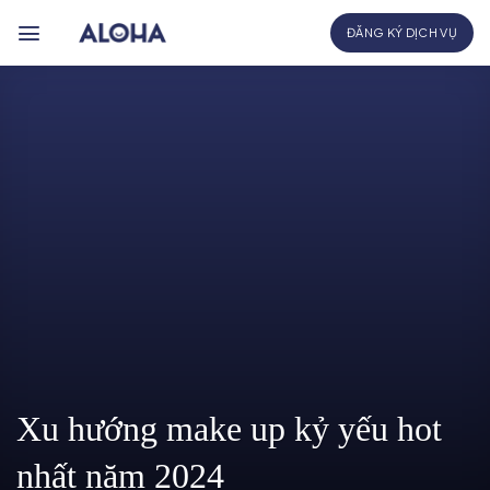
Bỏ
ĐĂNG KÝ DỊCH VỤ
qua
nội
dung
Xu hướng make up kỷ yếu hot
nhất năm 2024