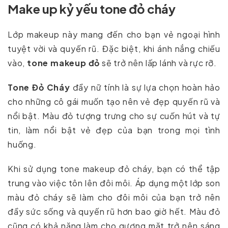
Make up kỷ yếu tone đỏ cháy
Lớp makeup này mang đến cho bạn vẻ ngoại hình
tuyệt vời và quyến rũ. Đặc biệt, khi ánh nắng chiếu
vào,
tone makeup đỏ
sẽ trở nên lấp lánh và rực rỡ.
Tone Đỏ Cháy
đầy nữ tính là sự lựa chọn hoàn hảo
cho những cô gái muốn tạo nên vẻ đẹp quyến rũ và
nổi bật. Màu đỏ tượng trưng cho sự cuốn hút và tự
tin, làm nổi bật vẻ đẹp của bạn trong mọi tình
huống.
Khi sử dụng tone makeup đỏ cháy, bạn có thể tập
trung vào việc tôn lên đôi môi. Áp dụng một lớp son
màu đỏ cháy sẽ làm cho đôi môi của bạn trở nên
đầy sức sống và quyến rũ hơn bao giờ hết. Màu đỏ
cũng có khả năng làm cho gương mặt trở nên sáng