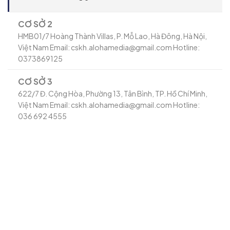
CƠ SỞ 2
HMB01/7 Hoàng Thành Villas, P. Mỗ Lao, Hà Đông, Hà Nội,
Việt Nam Email: cskh.alohamedia@gmail.com Hotline:
0373869125
CƠ SỞ 3
622/7 Đ. Cộng Hòa, Phường 13, Tân Bình, TP. Hồ Chí Minh,
Việt Nam Email: cskh.alohamedia@gmail.com Hotline:
036 692 4555