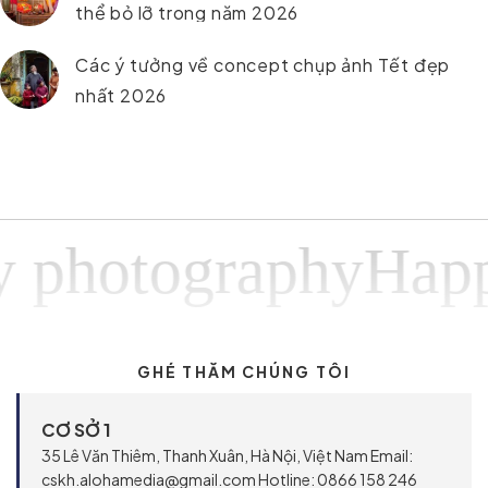
thể bỏ lỡ trong năm 2026
Các ý tưởng về concept chụp ảnh Tết đẹp
nhất 2026
tographyHappy ph
GHÉ THĂM CHÚNG TÔI
CƠ SỞ 1
35 Lê Văn Thiêm, Thanh Xuân, Hà Nội, Việt Nam Email:
cskh.alohamedia@gmail.com Hotline: 0866 158 246