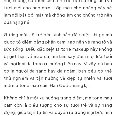
nhẹ nhàng, có thêm chút nhũ để tạo sự long lanh và
tươi mới cho ánh nhìn. Lớp màu nhẹ nhàng này sẽ
làm nổi bật đôi mắt mà không làm cho chúng trở nên
quá nặng nề.
Gương mắt sẽ trở nên xinh xắn đặc biệt khi gò má
được tô điểm bằng phấn cam, tạo nên vẻ rạng rỡ và
sức sống. Điều đặc biệt là tone makeup này không
bị giới hạn về màu da, mà làm say đắm mọi lứa tuổi
và mọi loại da theo xu hướng hiện nay. Vì vậy, dù bạn
có là người da sáng hay da ngăm, bạn đều có thể
thử nghiệm và tận hưởng vẻ đẹp tự nhiên và tươi
mới mà tone màu cam Hàn Quốc mang lại.
Không chỉ là một xu hướng trang điểm, mà tone màu
cam còn là biểu tượng cho sự tươi trẻ và sự năng
động, giúp bạn tự tin và quyến rũ trong mọi bức ảnh