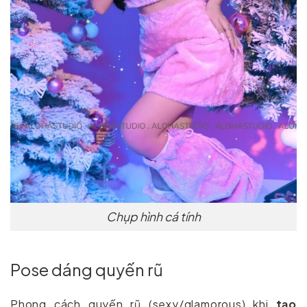
Chụp hình cá tính
Pose dáng quyến rũ
Phong cách quyến rũ (sexy/glamorous) khi
tạo