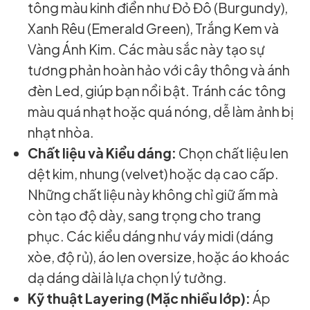
tông màu kinh điển như Đỏ Đô (Burgundy),
Xanh Rêu (Emerald Green), Trắng Kem và
Vàng Ánh Kim. Các màu sắc này tạo sự
tương phản hoàn hảo với cây thông và ánh
đèn Led, giúp bạn nổi bật. Tránh các tông
màu quá nhạt hoặc quá nóng, dễ làm ảnh bị
nhạt nhòa.
Chất liệu và Kiểu dáng:
Chọn chất liệu len
dệt kim, nhung (velvet) hoặc dạ cao cấp.
Những chất liệu này không chỉ giữ ấm mà
còn tạo độ dày, sang trọng cho trang
phục. Các kiểu dáng như váy midi (dáng
xòe, độ rủ), áo len oversize, hoặc áo khoác
dạ dáng dài là lựa chọn lý tưởng.
Kỹ thuật Layering (Mặc nhiều lớp):
Áp