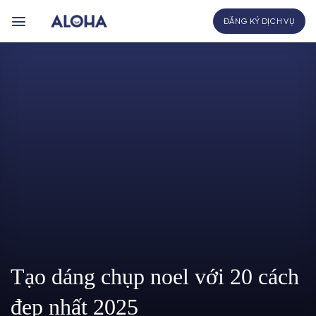
Bỏ
ĐĂNG KÝ DỊCH VỤ
qua
nội
dung
Tạo dáng chụp noel với 20 cách
đẹp nhất 2025