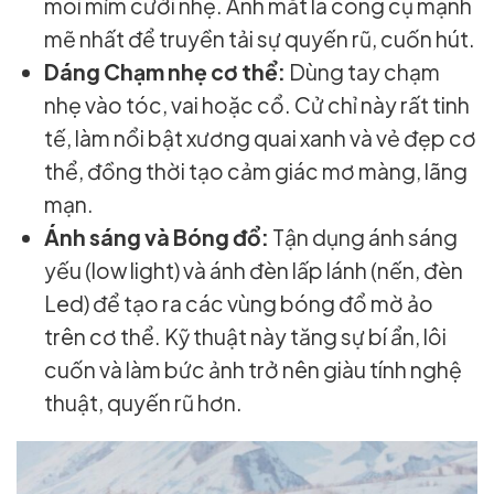
môi mỉm cười nhẹ. Ánh mắt là công cụ mạnh
mẽ nhất để truyền tải sự quyến rũ, cuốn hút.
Dáng Chạm nhẹ cơ thể:
Dùng tay chạm
nhẹ vào tóc, vai hoặc cổ. Cử chỉ này rất tinh
tế, làm nổi bật xương quai xanh và vẻ đẹp cơ
thể, đồng thời tạo cảm giác mơ màng, lãng
mạn.
Ánh sáng và Bóng đổ:
Tận dụng ánh sáng
yếu (low light) và ánh đèn lấp lánh (nến, đèn
Led) để tạo ra các vùng bóng đổ mờ ảo
trên cơ thể. Kỹ thuật này tăng sự bí ẩn, lôi
cuốn và làm bức ảnh trở nên giàu tính nghệ
thuật, quyến rũ hơn.