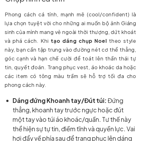
Phong cách cá tính, mạnh mẽ (cool/confident) là
lựa chọn tuyệt vời cho những ai muốn bộ ảnh Giáng
sinh của mình mang vẻ ngoài thời thượng, dứt khoát
và phá cách. Khi
tạo dáng chụp Noel
theo style
này, bạn cần tập trung vào đường nét cơ thể thẳng,
góc cạnh và hạn chế cười để toát lên thần thái tự
tin, quyết đoán. Trang phục vest, áo khoác da hoặc
các item có tông màu trầm sẽ hỗ trợ tối đa cho
phong cách này.
Dáng đứng Khoanh tay/Đút túi:
Đứng
thẳng, khoanh tay trước ngực hoặc đút
một tay vào túi áo khoác/quần. Tư thế này
thể hiện sự tự tin, điềm tĩnh và quyền lực. Vai
hơi đẩy về phía sau để trang phục lên dáng