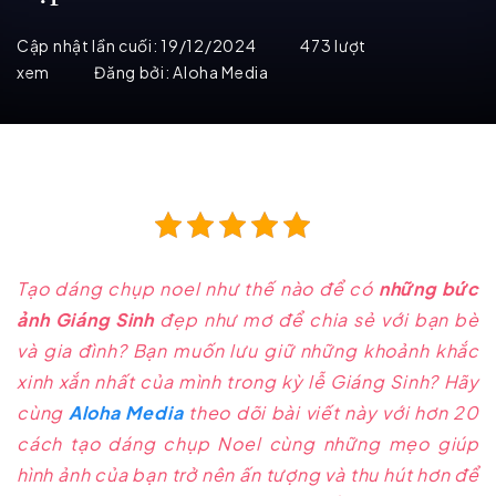
Cập nhật lần cuối:
19/12/2024
473 lượt
xem
Đăng bởi:
Aloha Media
Tạo dáng chụp noel như thế nào để có
những bức
ảnh Giáng Sinh
đẹp như mơ để chia sẻ với bạn bè
và gia đình? Bạn muốn lưu giữ những khoảnh khắc
xinh xắn nhất của mình trong kỳ lễ Giáng Sinh? Hãy
cùng
Aloha Media
theo dõi bài viết này với hơn 20
cách tạo dáng chụp Noel cùng những mẹo giúp
hình ảnh của bạn trở nên ấn tượng và thu hút hơn để