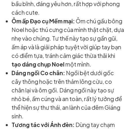
bầu bĩnh, đáng yêu hơn, rất hợp với phong
cách cute.
Ôm ấp Đạo cụ Mềm mại:
Ôm chú gấu bông
Noel hoặc thú cưng của mình thật chặt, dựa
nhẹ vào chúng. Tư thế này tạo sự gần gũi,
ấm áp và là giải pháp tuyệt vời giúp tay bạn
có điểm tựa, tránh cảm giác thừa thãi khi
tạo dáng chụp Noel
một mình.
Dáng ngồi Co chân:
Ngồi bệt dưới gốc
cây thông hoặc trên thảm lông cừu, co
chân lại và ôm gối. Dáng ngồi này tạo sự
nhỏ bé, ấm cúng và an toàn, rất lý tưởng để
thể hiện sự thư thái, an lành của đêm Giáng
sinh.
Tương tác với Ánh đèn:
Dùng tay chạm