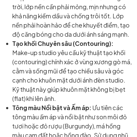
trời, lớp nền cần phải mỏng, mịn nhưng có
khả năng kiềm dầu và chống trôi tốt. Lớp
nền phải hoàn hảo để che khuyết điểm, tạo
độ căng bóng cho da dưới ánh sáng mạnh.
Tạo khối Chuyên sâu (Contouring):
Make-up studio yêu cầu kỹ thuật tạo khối
(contouring) chính xác ở vùng xương gò má,
cằm và sống mũi để tạo chiều sâu và góc
cạnh cho khuôn mặt dưới ánh đèn studio.
Kỹ thuật này giúp khuôn mặt không bị bẹt
(flat) khi lên ảnh.
Tông màu Nổi bật và Ấm áp:
Ưu tiên các
tông màu ấm áp và nổi bật như son môi đỏ
tươi hoặc đỏ rượu (Burgundy), má hồng
màu cam đất hoặc hồng đào. Sử dụng nhũ