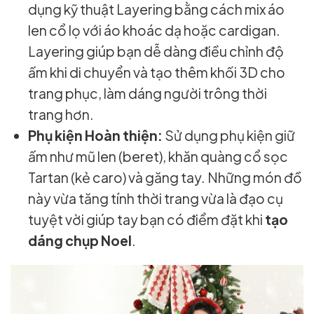
dụng kỹ thuật Layering bằng cách mix áo
len cổ lọ với áo khoác dạ hoặc cardigan.
Layering giúp bạn dễ dàng điều chỉnh độ
ấm khi di chuyển và tạo thêm khối 3D cho
trang phục, làm dáng người trông thời
trang hơn.
Phụ kiện Hoàn thiện:
Sử dụng phụ kiện giữ
ấm như mũ len (beret), khăn quàng cổ sọc
Tartan (kẻ caro) và găng tay. Những món đồ
này vừa tăng tính thời trang vừa là đạo cụ
tuyệt vời giúp tay bạn có điểm đặt khi
tạo
dáng chụp Noel
.