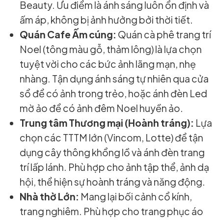
Beauty. Ưu điểm là ánh sáng luôn ổn định và
ấm áp, không bị ảnh hưởng bởi thời tiết.
Quán Cafe Ấm cúng:
Quán cà phê trang trí
Noel (tông màu gỗ, thảm lông) là lựa chọn
tuyệt vời cho các bức ảnh lãng mạn, nhẹ
nhàng. Tận dụng ánh sáng tự nhiên qua cửa
sổ để có ảnh trong trẻo, hoặc ánh đèn Led
mờ ảo để có ảnh đêm Noel huyền ảo.
Trung tâm Thương mại (Hoành tráng):
Lựa
chọn các TTTM lớn (Vincom, Lotte) để tận
dụng cây thông khổng lồ và ánh đèn trang
trí lấp lánh. Phù hợp cho ảnh tập thể, ảnh dạ
hội, thể hiện sự hoành tráng và năng động.
Nhà thờ Lớn:
Mang lại bối cảnh cổ kính,
trang nghiêm. Phù hợp cho trang phục áo