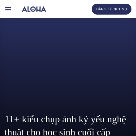
Bỏ
ĐĂNG KÝ DỊCH VỤ
qua
nội
dung
11+ kiểu chụp ảnh kỷ yếu nghệ
thuật cho học sinh cuối cấp