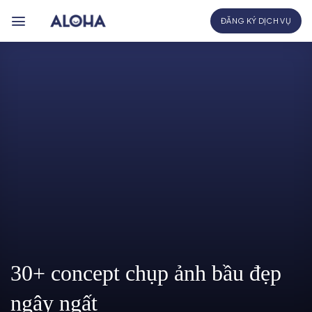
Bỏ
ĐĂNG KÝ DỊCH VỤ
qua
nội
dung
30+ concept chụp ảnh bầu đẹp
ngây ngất