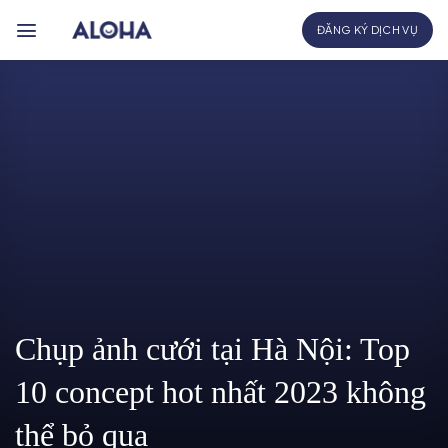
Bỏ
ĐĂNG KÝ DỊCH VỤ
qua
nội
dung
Chụp ảnh cưới tại Hà Nội: Top
10 concept hot nhất 2023 không
thể bỏ qua