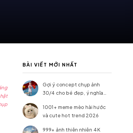
BÀI VIẾT MỚI NHẤT
Gợi ý concept chụp ảnh
áng
30/4 cho bé đẹp, ý nghĩa
hật
nhất 2026
chụp
1001+ meme mèo hài hước
và cute hot trend 2026
999+ ảnh thiên nhiên 4K