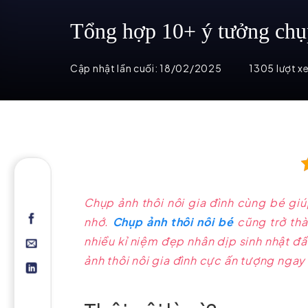
Tổng hợp 10+ ý tưởng chụp
Cập nhật lần cuối:
18/02/2025
1305 lượt x
Chụp ảnh thôi nôi gia đình cùng bé gi
nhớ.
Chụp ảnh thôi nôi bé
cũng trở thà
nhiều kỉ niệm đẹp nhân dịp sinh nhật 
ảnh thôi nôi gia đình cực ấn tượng nga