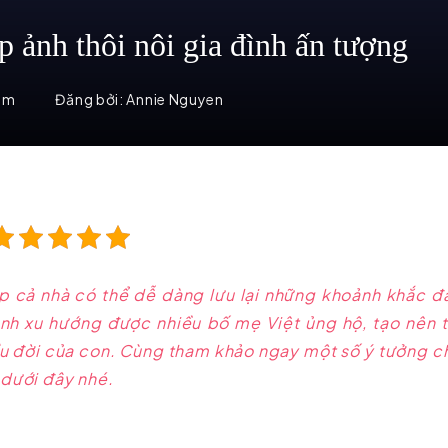
 ảnh thôi nôi gia đình ấn tượng
em
Đăng bởi:
Annie Nguyen
úp cả nhà có thể dễ dàng lưu lại những khoảnh khắc đ
nh xu hướng được nhiều bố mẹ Việt ủng hộ, tạo nên t
đầu đời của con. Cùng tham khảo ngay một số ý tưởng 
y dưới đây nhé.