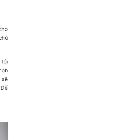
cho
chủ
 tới
họn
m sẽ
. Để