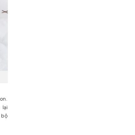
con.
lại
 bộ