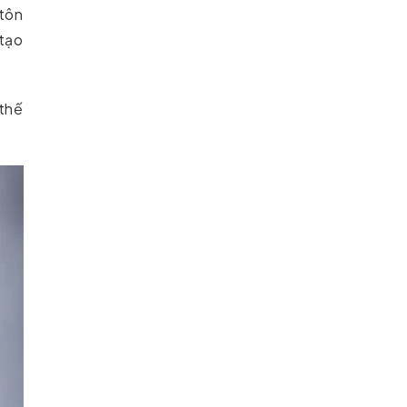
 tôn
 tạo
 thế