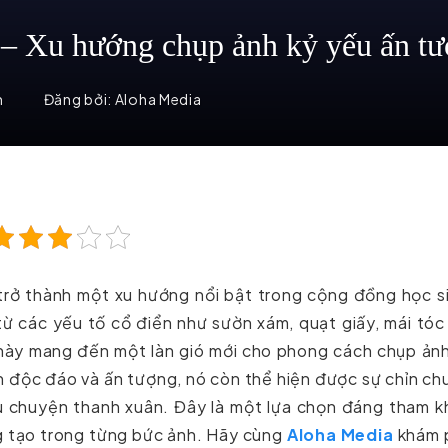
Xu hướng chụp ảnh kỷ yếu ấn tư
m
Đăng bởi:
Aloha Media
rở thành một xu hướng nổi bật trong cộng đồng học si
từ các yếu tố cổ điển như sườn xám, quạt giấy, mái tóc
 này mang đến một làn gió mới cho phong cách chụp ản
 độc đáo và ấn tượng, nó còn thể hiện được sự chỉn ch
âu chuyện thanh xuân. Đây là một lựa chọn đáng tham 
g tạo trong từng bức ảnh. Hãy cùng
Aloha Media
khám 