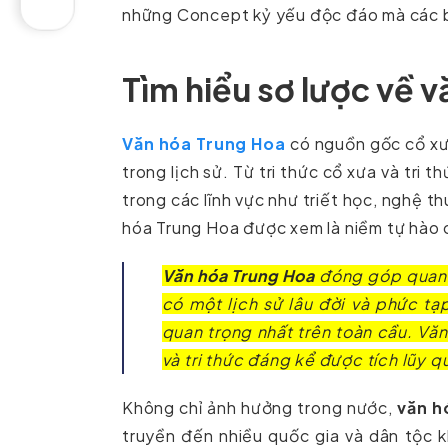
những Concept kỷ yếu độc đáo mà các b
Tìm hiểu sơ lược về 
Văn hóa Trung Hoa
có nguồn gốc cổ xưa
trong lịch sử. Từ tri thức cổ xưa và tri
trong các lĩnh vực như triết học, nghệ th
hóa Trung Hoa được xem là niềm tự hào c
Văn hóa Trung Hoa
đóng góp quan t
có một lịch sử lâu đời và phức tạ
quan trọng nhất trên toàn cầu. Văn
và tri thức đáng kể được tích lũy 
Không chỉ ảnh hưởng trong nước,
văn h
truyền đến nhiều quốc gia và dân tộc k