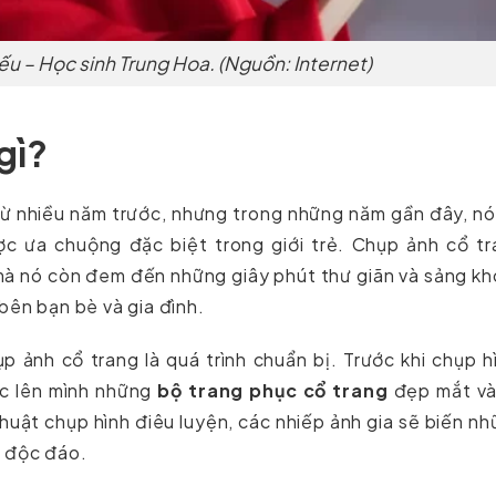
u – Học sinh Trung Hoa. (Nguồn: Internet)
gì?
từ nhiều năm trước, nhưng trong những năm gần đây, n
ợc ưa chuộng đặc biệt trong giới trẻ. Chụp ảnh cổ tr
, mà nó còn đem đến những giây phút thư giãn và sảng kh
bên bạn bè và gia đình.
 ảnh cổ trang là quá trình chuẩn bị. Trước khi chụp h
ặc lên mình những
bộ trang phục cổ trang
đẹp mắt và
uật chụp hình điêu luyện, các nhiếp ảnh gia sẽ biến n
à độc đáo.