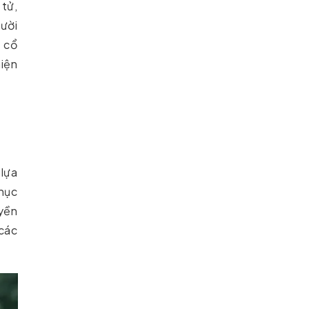
tử,
gười
h cổ
hiện
 lựa
phục
yền
 các