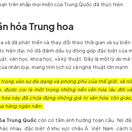
ạn trên khắp mọi miền của Trung Quốc đã thực hiện.
văn hóa Trung hoa
 và đã phát triển và thay đổi theo thời gian và sự biến
 thức hiện đại, nó đã đánh dấu sự đóng góp đặc biệt của 
uật, văn học, khoa học, và kỹ thuật. Đây là một lý do mà
ủa nhân loại, mang tính lịch sử và nghệ thuật lớn mạnh.
rọng vào sự đa dạng và phong phú của thế giới, và n
p, được coi là một trong những nền văn hóa lâu đời v
 hóa này đã chứa đựng những giá trị văn hóa, tôn giáo
qua hàng ngàn năm.
óa Trung Quốc
còn có tầm ảnh hưởng toàn cầu. Nó đã 
hác nhau, đặc biệt ở khu vực châu Á. Việt Nam, cách 