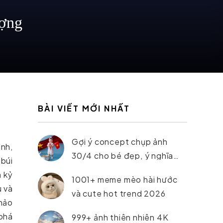
ợng
BÀI VIẾT MỚI NHẤT
Gợi ý concept chụp ảnh
nh,
30/4 cho bé đẹp, ý nghĩa
 búi
nhất 2026
h kỷ
1001+ meme mèo hài hước
u và
và cute hot trend 2026
khảo
phá
999+ ảnh thiên nhiên 4K