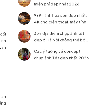
miễn phí đẹp nhất 2026
999+ ảnh hoa sen đẹp nhất,
4K cho điện thoại, máy tính
35+ địa điểm chụp ảnh tết
 đổi
đẹp ở Hà Nội không thể bỏ
mình
lỡ trong năm 2026
 văn
Các ý tưởng về concept
chụp ảnh Tết đẹp nhất 2026
ó
à
,
lan
láng