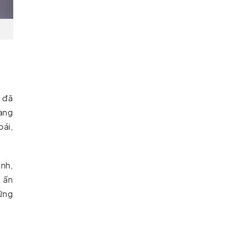
ó đã
ang
oái,
ình,
 ấn
hững