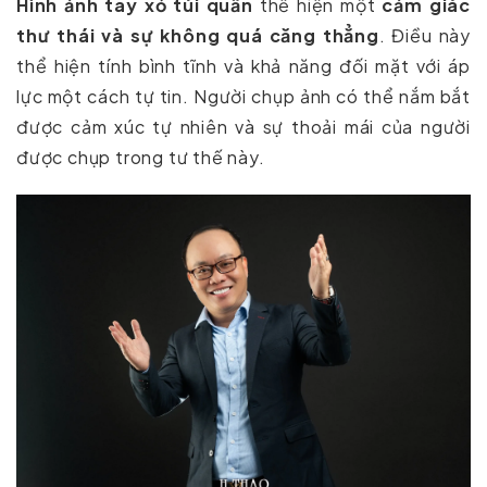
Hình ảnh tay xỏ túi quần
thể hiện một
cảm giác
thư thái và sự không quá căng thẳng
. Điều này
thể hiện tính bình tĩnh và khả năng đối mặt với áp
lực một cách tự tin. Người chụp ảnh có thể nắm bắt
được cảm xúc tự nhiên và sự thoải mái của người
được chụp trong tư thế này.