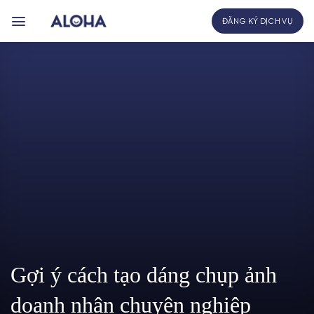
Bỏ
ĐĂNG KÝ DỊCH VỤ
qua
nội
dung
Gợi ý cách tạo dáng chụp ảnh
doanh nhân chuyên nghiệp