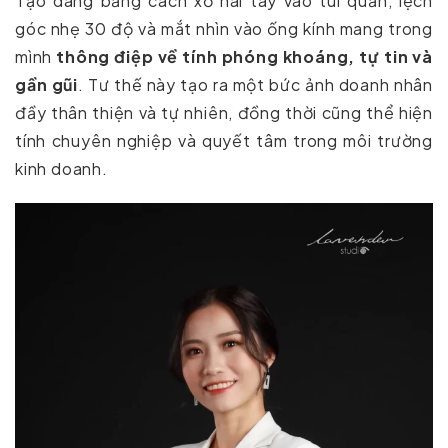
Tạo dáng bằng cách xỏ hai tay vào túi quần, lệch
góc nhẹ 30 độ và mắt nhìn vào ống kính mang trong
mình
thông điệp về tính phóng khoáng, tự tin và
gần gũi
. Tư thế này tạo ra một bức ảnh doanh nhân
đầy thân thiện và tự nhiên, đồng thời cũng thể hiện
tính chuyên nghiệp và quyết tâm trong môi trường
kinh doanh.