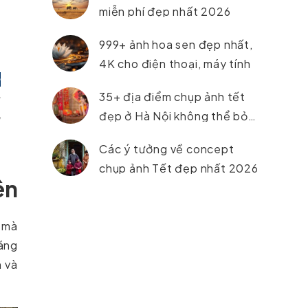
miễn phí đẹp nhất 2026
999+ ảnh hoa sen đẹp nhất,
4K cho điện thoại, máy tính
a
35+ địa điểm chụp ảnh tết
g
đẹp ở Hà Nội không thể bỏ
à
lỡ trong năm 2026
Các ý tưởng về concept
chụp ảnh Tết đẹp nhất 2026
ên
 mà
dáng
h và