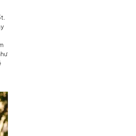
t.
ày
àm
như
ẽ