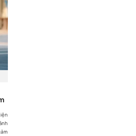
ăm
hiện
 ảnh
 cảm