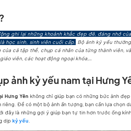
?
ộng ghi lại những khoảnh khắc đẹp đẽ, đáng nhớ củ
à học sinh, sinh viên cuối cấp.
Bộ ảnh kỷ yếu thườn
ủa cả tập thể, chụp cá nhân của từng thành viên, v
 giáo viên, các hoạt động ngoại khóa,…
ụp ảnh kỷ yếu nam tại Hưng Y
ại Hưng Yên
không chỉ giúp bạn có những bức ảnh đẹp
h riêng. Để có một bộ ảnh ấn tượng, bạn cần lựa chọn 
i đây là những gợi ý giúp bạn tự tin hơn trước ống kín
ng dịp
kỷ yếu
.