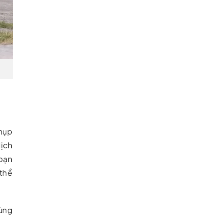
chụp
lịch
bạn
 thể
ùng