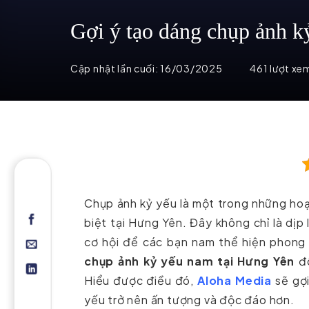
Gợi ý tạo dáng chụp ảnh k
Cập nhật lần cuối:
16/03/2025
461 lượt xe
Chụp ảnh kỷ yếu là một trong những hoạt
biệt tại Hưng Yên. Đây không chỉ là dị
cơ hội để các bạn nam thể hiện phong c
chụp ảnh kỷ yếu nam tại Hưng Yên
đô
Hiểu được điều đó,
Aloha Media
sẽ gợi
yếu trở nên ấn tượng và độc đáo hơn.