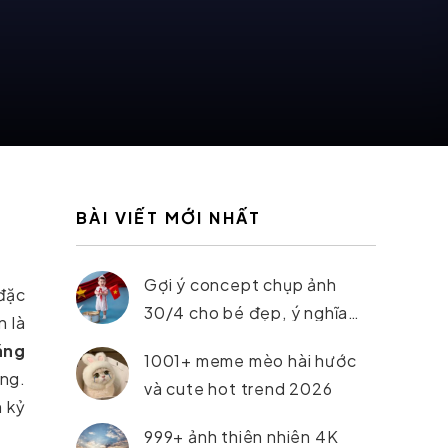
BÀI VIẾT MỚI NHẤT
Gợi ý concept chụp ảnh
 đặc
30/4 cho bé đẹp, ý nghĩa
n là
nhất 2026
áng
1001+ meme mèo hài hước
ng.
và cute hot trend 2026
h kỷ
999+ ảnh thiên nhiên 4K