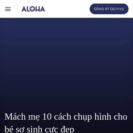
Bỏ
ĐĂNG KÝ DỊCH VỤ
qua
nội
dung
Mách mẹ 10 cách chụp hình cho
bé sơ sinh cực đẹp