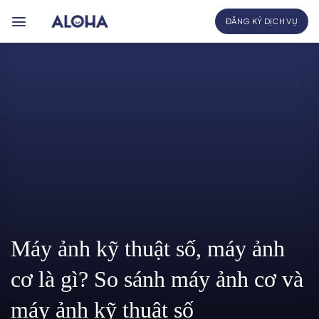
Bỏ
ĐĂNG KÝ DỊCH VỤ
qua
nội
dung
Máy ảnh kỹ thuật số, máy ảnh
cơ là gì? So sánh máy ảnh cơ và
máy ảnh kỹ thuật số