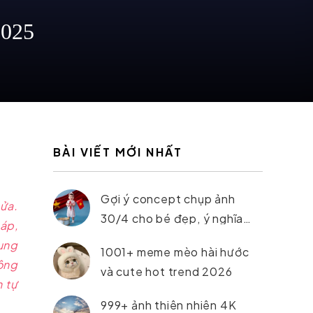
2025
BÀI VIẾT MỚI NHẤT
Gợi ý concept chụp ảnh
cửa.
30/4 cho bé đẹp, ý nghĩa
 áp,
nhất 2026
hung
1001+ meme mèo hài hước
ông
và cute hot trend 2026
n tự
999+ ảnh thiên nhiên 4K