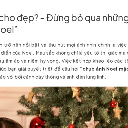
 cho đẹp? – Đừng bỏ qua nhữn
noel”
 trở nên nổi bật và thu hút mọi ánh nhìn chính là việc
điển của Noel. Màu sắc không chỉ là yếu tố thị giác mà
, sự ấm áp và niềm hy vọng. Việc kết hợp khéo léo các 
iúp bạn giải quyết triệt để câu hỏi
“chụp ảnh Noel mặc
o với bối cảnh cây thông và ánh đèn lung linh.