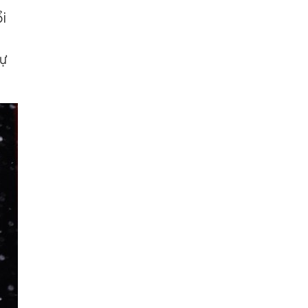
ổi
sự