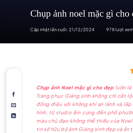
Chụp ảnh noel mặc gì cho 
Cập nhật lần cuối:
21/12/2024
978 lượt xe
Chụp ảnh Noel mặc gì cho đẹp
luôn là
Trang phục Giáng sinh không chỉ cần lộ
đồng điệu với không khí an lành và lấ
hình, từ studio ấm cúng đến phố phườn
màu chủ đạo không thể thiếu của Noel 
tin sở hữu bộ ảnh Giáng sinh đẹp và ấn 