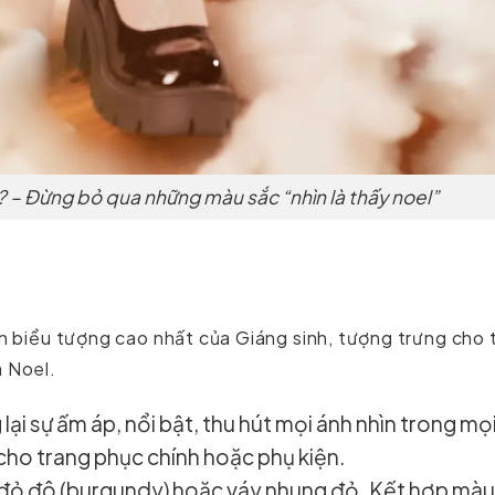
 – Đừng bỏ qua những màu sắc “nhìn là thấy noel”
h biểu tượng cao nhất của Giáng sinh, tượng trưng cho 
à Noel.
ại sự ấm áp, nổi bật, thu hút mọi ánh nhìn trong mọ
 cho trang phục chính hoặc phụ kiện.
 đỏ đô (burgundy) hoặc váy nhung đỏ. Kết hợp màu