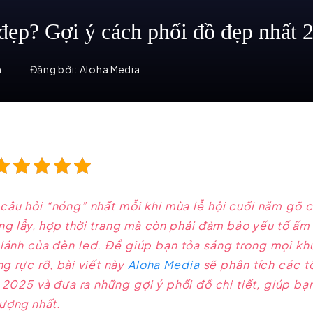
đẹp? Gợi ý cách phối đồ đẹp nhất 
m
Đăng bởi:
Aloha Media
 câu hỏi “nóng” nhất mỗi khi mùa lễ hội cuối năm gõ 
ng lẫy, hợp thời trang mà còn phải đảm bảo yếu tố ấm
p lánh của đèn led. Để giúp bạn tỏa sáng trong mọi k
g rực rỡ, bài viết này
Aloha Media
sẽ phân tích các t
2025 và đưa ra những gợi ý phối đồ chi tiết, giúp bạ
tượng nhất.