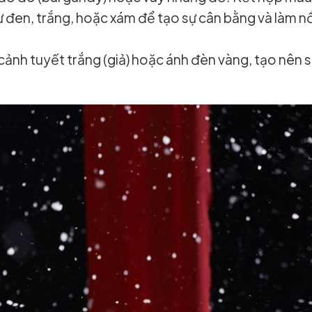
ư đen, trắng, hoặc xám để tạo sự cân bằng và làm n
cảnh tuyết trắng (giả) hoặc ánh đèn vàng, tạo nên 