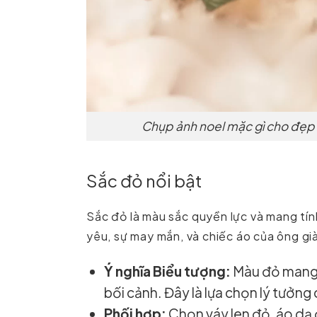
Chụp ảnh noel mặc gì cho đẹp?
Sắc đỏ nổi bật
Sắc đỏ là màu sắc quyền lực và mang tín
yêu, sự may mắn, và chiếc áo của ông gi
Ý nghĩa Biểu tượng:
Màu đỏ mang l
bối cảnh. Đây là lựa chọn lý tưởng
Phối hợp:
Chọn váy len đỏ, áo dạ